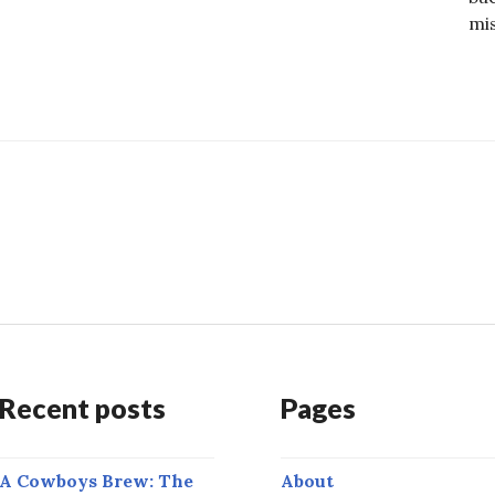
mi
Consultor de Salud Para Beber un Mate Saludable
Recent posts
Pages
A Cowboys Brew: The
About