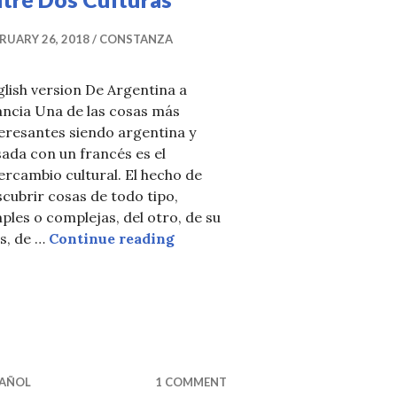
RUARY 26, 2018
CONSTANZA
lish version De Argentina a
ancia Una de las cosas más
eresantes siendo argentina y
ada con un francés es el
ercambio cultural. El hecho de
cubrir cosas de todo tipo,
ples o complejas, del otro, de su
El mate, Un Puente Entre Dos C
s, de …
Continue reading
TE!
PAÑOL
1 COMMENT