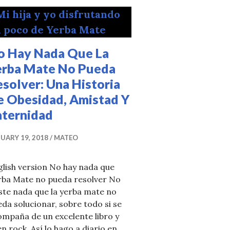
o Hay Nada Que La
erba Mate No Pueda
solver: Una Historia
e Obesidad, Amistad Y
aternidad
UARY 19, 2018
MATEO
lish version No hay nada que
rba Mate no pueda resolver No
ste nada que la yerba mate no
sin Yerba Mate
da solucionar, sobre todo si se
mpaña de un excelente libro y
n rock. Así lo hago a diario en