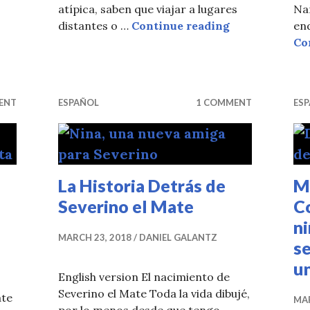
da del Mate y La Luna
atípica, saben que viajar a lugares
Na
Abrir La Mente
distantes o …
Continue reading
end
Co
ENT
ESPAÑOL
1 COMMENT
ES
La Historia Detrás de
Mi
Severino el Mate
C
ni
MARCH 23, 2018
DANIEL GALANTZ
se
un
English version El nacimiento de
Severino el Mate Toda la vida dibujé,
ate
MAR
por lo menos desde que tengo