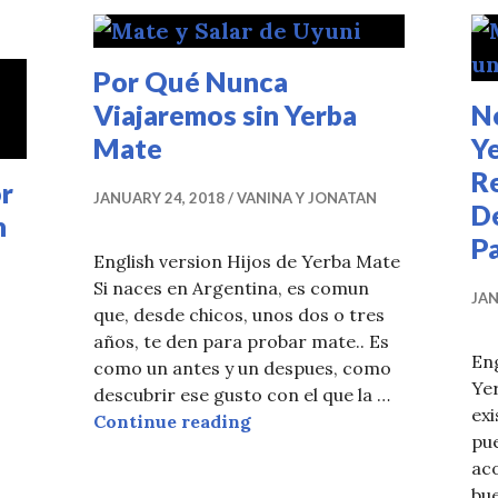
Por Qué Nunca
Viajaremos sin Yerba
N
Mate
Y
Re
r
JANUARY 24, 2018
VANINA Y JONATAN
D
n
P
English version Hijos de Yerba Mate
Si naces en Argentina, es comun
JAN
que, desde chicos, unos dos o tres
años, te den para probar mate.. Es
Eng
como un antes y un despues, como
Ye
descubrir ese gusto con el que la …
exi
Por Qué Nunca Viajaremos 
Continue reading
pue
aco
bue