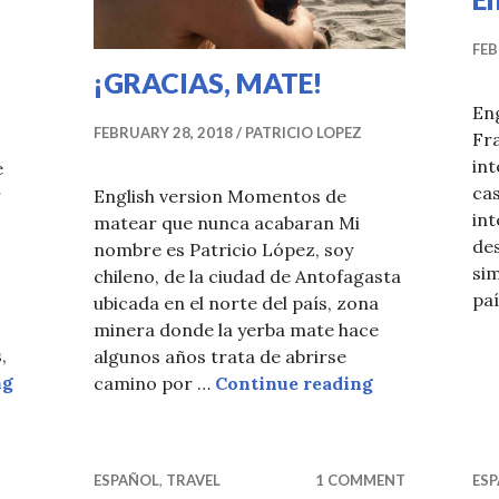
FEB
¡GRACIAS, MATE!
Eng
FEBRUARY 28, 2018
PATRICIO LOPEZ
Fr
int
e
cas
r
English version Momentos de
int
matear que nunca acabaran Mi
des
nombre es Patricio López, soy
sim
chileno, de la ciudad de Antofagasta
paí
ubicada en el norte del país, zona
minera donde la yerba mate hace
,
algunos años trata de abrirse
La Historia Detrás de Kraus Yerba Mate
ng
¡GRACIAS, MA
camino por …
Continue reading
ESPAÑOL
,
TRAVEL
1 COMMENT
ES