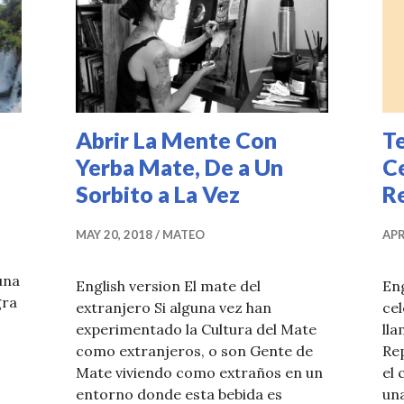
Abrir La Mente Con
Te
Yerba Mate, De a Un
C
Sorbito a La Vez
R
MAY 20, 2018
MATEO
APR
una
English version El mate del
Eng
gra
extranjero Si alguna vez han
ce
experimentado la Cultura del Mate
lla
como extranjeros, o son Gente de
Rep
Mate viviendo como extraños en un
el 
entorno donde esta bebida es
una