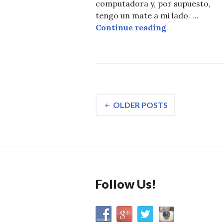
computadora y, por supuesto,
tengo un mate a mi lado. …
Una Guía del 
Continue reading
Posts
OLDER POSTS
navigation
Follow Us!