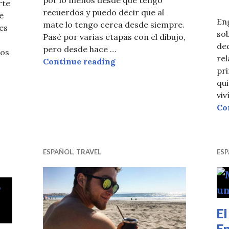
rte
recuerdos y puedo decir que al
e
Eng
mate lo tengo cerca desde siempre.
es
so
Pasé por varias etapas con el dibujo,
dec
pero desde hace …
jos
re
La Historia Detrás de Sever
Continue reading
os Productos De Yerba Mate Con Mi Corazón
pri
qui
viv
Co
ESPAÑOL
,
TRAVEL
ES
El
E