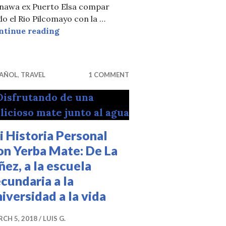
nawa ex Puerto Elsa compar
 Con Yerba Mate, De a Un Sorbito a La Vez
o el Rio Pilcomayo con la …
Tereré, Una Bebida Celestialmente Refre
ntinue reading
PAÑOL
,
TRAVEL
1 COMMENT
 Historia Personal
on Yerba Mate: De La
ñez, a la escuela
cundaria a la
iversidad a la vida
CH 5, 2018
LUIS G.