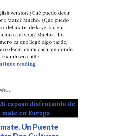
lish version ¿Qué puedo decir
bre Mate? Mucho. ¿Qué puedo
ir del mate, de la yerba, en
lación a mi vida? Mucho… Lo
ino el Mate
mero es que llegó algo tarde,
ero decir: en mi casa, en donde
í cuando era niño, …
Mi Historia Personal Con Yerba Mate: De L
ntinue reading
PAÑOL
 mate, Un Puente
ntre Dos Culturas