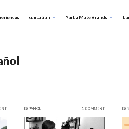
periences
Education
Yerba Mate Brands
La
añol
ENT
ESPAÑOL
1 COMMENT
ES